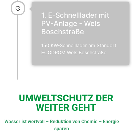
1. E-Schnelllader mit
PV-Anlage - Wels
Boschstraße
150 KW-Schnelllader am Standort
ECODROM Wels Boschstraße.
UMWELTSCHUTZ DER
WEITER GEHT
Wasser ist wertvoll – Reduktion von Chemie – Energie
sparen