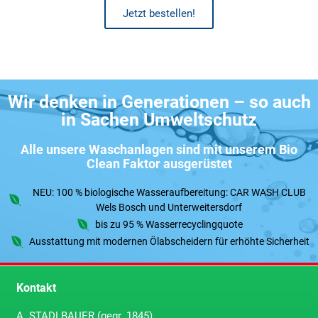
Jetzt bestellen!
Wir denken in Generationen – so auch
in Sachen Umweltschutz
Alle unsere Waschanlagen sind mit unserem Bio
Clean Faktor ausgerüstet
NEU: 100 % biologische Wasseraufbereitung: CAR WASH CLUB
Wels Bosch und Unterweitersdorf
bis zu 95 % Wasserrecyclingquote
Ausstattung mit modernen Ölabscheidern für erhöhte Sicherheit
Kontakt
A. STADLBAUER (gegr. 1845)