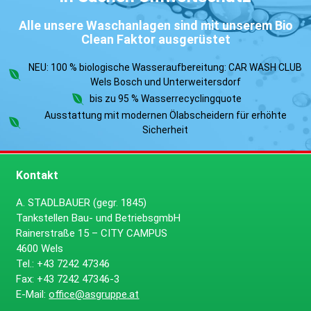
Alle unsere Waschanlagen sind mit unserem Bio
Clean Faktor ausgerüstet
NEU: 100 % biologische Wasseraufbereitung: CAR WASH CLUB
Wels Bosch und Unterweitersdorf
bis zu 95 % Wasserrecyclingquote
Ausstattung mit modernen Ölabscheidern für erhöhte
Sicherheit
Kontakt
A. STADLBAUER (gegr. 1845)
Tankstellen Bau- und BetriebsgmbH
Rainerstraße 15 – CITY CAMPUS
4600 Wels
Tel.:
+43 7242 47346
Fax:
+43 7242 47346-3
E-Mail:
office@asgruppe.at